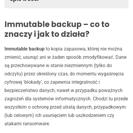
Immutable backup – co to znaczy i jak to działa?
Zalety wdrożenia immutable backup
Immutable backup – co to
Na co zwrócić uwagę wdrażając immutable backup?
znaczy i jak to działa?
Porównanie niezmiennych kopii zapasowych do
tradycyjnych
Immutable backup
to kopia zapasowa, której nie można
Przypadki użycia immutable backup
zmienić, usunąć ani w żaden sposób zmodyfikować. Dane
Jak wdrożyć rozwiązanie niezmiennej kopii
są przechowywane w stanie niezmiennym (tylko do
zapasowej? Najlepsze praktyki
odczytu) przez określony czas, do momentu wygaśnięcia
Niezmienne kopie zapasowe i reguła 3-2-1-1-0
cyfrowej 'blokady’, co zapewnia integralność i
Najlepsze kompleksowe rozwiązania dla immutable
bezpieczeństwo danych, nawet w przypadku poważnych
backup
zagrożeń dla systemów informatycznych. Chodzi tu przede
Najważniejsze wnioski
wszystkim o ochronę przed utratą danych, przypadkowym
(lub celowym) ich usunięciem lub uszkodzeniem czy
atakami ransomware.