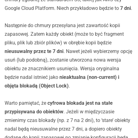
Google Cloud Platform. Niech przykładowo będzie to
7 dni
.
Następnie do chmury przesyłana jest zawartość kopii
zapasowej. Zatem każdy obiekt (może to być fragment
pliku, plik lub zbiór plików) w obrębie kopii będzie
nieusuwalny przez te 7 dni
. Nawet jeżeli wybierzemy opcję
usuń (lub podobną), zostanie utworzona nowa wersja
obiektu ze znacznikiem usunięcia. Wersja oryginalna
będzie nadal istnieć jako
nieaktualna (non-current) i
objęta blokadą (Object Lock)
.
Warto pamiętać, że
cyfrowa blokada jest na stałe
przypisywana do obiektów
. Jeżeli w międzyczasie
zmienimy czas blokady (np. z 7 na 2 dni), to ‘stare’ obiekty
nadal będą nieusuwalne przez 7 dni, a dopiero obiekty
dodane do kopii zapasowej po zmianie konfiguracji będą