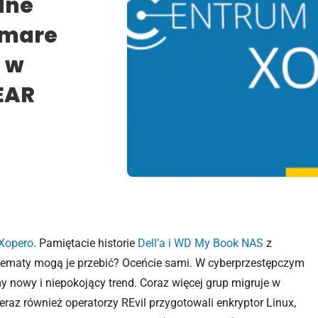
lne
tmare
a w
EAR
Xopero
. Pamiętacie historie
Dell’a i WD My Book NAS
z
 tematy mogą je przebić? Oceńcie sami. W cyberprzestępczym
y nowy i niepokojący trend. Coraz więcej grup migruje w
raz również operatorzy REvil przygotowali enkryptor Linux,