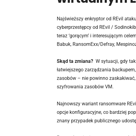
Najświeższy enkryptor od REvil atak
cyberprzestępcy od REvil / Sodinokib
teraz ‘gorącym’ i interesującym cele
Babuk, RansomExx/Defray, Mespinoza
Skąd ta zmiana?
W sytuacji, gdy tak
łatwiejszego zarządzania backupem,
zasobów – nie powinno zaskakiwać,
szyfrowania zasobów VM.
Najnowszy wariant ransomware REvil
opcje konfiguracyjne, co bardziej p
znany przypadek publicznego udostę