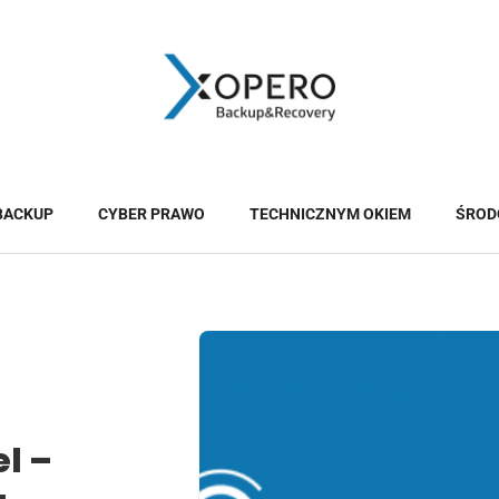
BACKUP
CYBER PRAWO
TECHNICZNYM OKIEM
ŚROD
l –