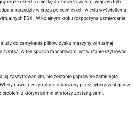
cy może określić ścieżkę do zaszyfrowania i włączyć tryb
dpala narzędzie wiersza poleceń esxcli, w celu wyświetlenia
wirtualnych ESXi. W kolejnym kroku rozpoczyna uśmiercanie
e służy do zamykania plików dysku maszyny wirtualnej
 /vmfs/. W ten sposób ransomware jest w stanie szyfrować
ed jej zaszyfrowaniem, nie zostanie poprawnie zamknięta
Wtedy nawet deszyfrator dostarczony przez cyberprzestępców
już problem z którym administratorzy zostaną sami.