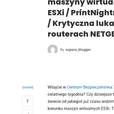
maszyny wirtua
ESXi / PrintNigh
/ Krytyczna luk
routerach NETG
By
Xopero_blogger
Witajcie w
Centrum Bezpieczeństwa 
SHARE
ostatniego tygodnia? Czy dzisiejsze
świecie od jakiegoś już czasu widzim
kierunku maszyn wirtualnych ESXi. Te