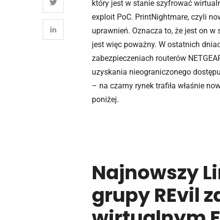
który jest w stanie szyfrować wirtu
exploit PoC. PrintNightmare, czyli 
uprawnień. Oznacza to, że jest on w 
jest więc poważny. W ostatnich dnia
zabezpieczeniach routerów NETGEAR, 
uzyskania nieograniczonego dostępu
– na czarny rynek trafiła właśnie no
poniżej.
Najnowszy Li
grupy REvil
wirtualnym E