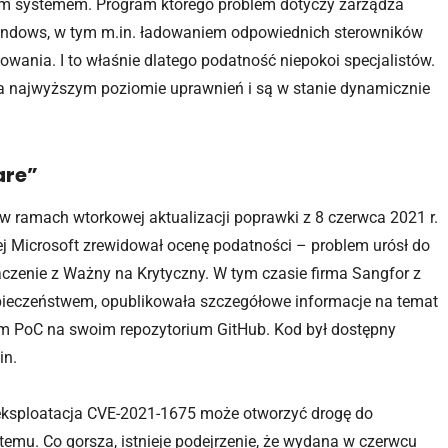
tnym systemem. Program którego problem dotyczy zarządza
ndows, w tym m.in. ładowaniem odpowiednich sterowników
wania. I to właśnie dlatego podatność niepokoi specjalistów.
na najwyższym poziomie uprawnień i są w stanie dynamicznie
are”
w ramach wtorkowej aktualizacji poprawki z 8 czerwca 2021 r.
j Microsoft zrewidował ocenę podatności – problem urósł do
aczenie z Ważny na Krytyczny. W tym czasie firma Sangfor z
pieczeństwem, opublikowała szczegółowe informacje na temat
dem PoC na swoim repozytorium GitHub. Kod był dostępny
in.
eksploatacja CVE-2021-1675 może otworzyć drogę do
temu. Co gorsza, istnieje podejrzenie, że wydana w czerwcu