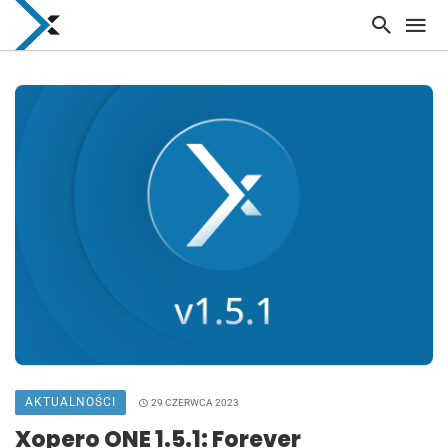
AKTUALNOŚCI
29 CZERWCA 2023
Xopero ONE 1.5.1: Forever