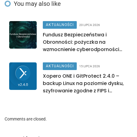
You may also like
AKTUALNOŚCI
20 LIPCA 2026
Fundusz Bezpieczeństwa i
Obronności: pożyczka na
wzmocnienie cyberodporności
sektora komunalnego
AKTUALNOŚCI
15 LIPCA 2026
Xopero ONE i GitProtect 2.4.0 –
backup Linux na poziomie dysku,
szyfrowanie zgodne z FIPS i
integracja z Active Directory
Comments are closed.