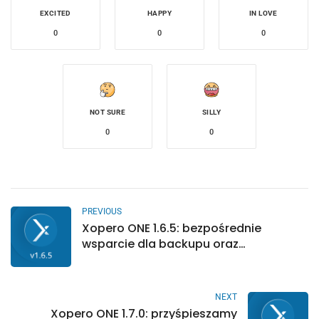
EXCITED
HAPPY
IN LOVE
0
0
0
NOT SURE
SILLY
0
0
PREVIOUS
Xopero ONE 1.6.5: bezpośrednie
wsparcie dla backupu oraz
przywracania Microsoft Hyper-V
NEXT
Xopero ONE 1.7.0: przyśpieszamy