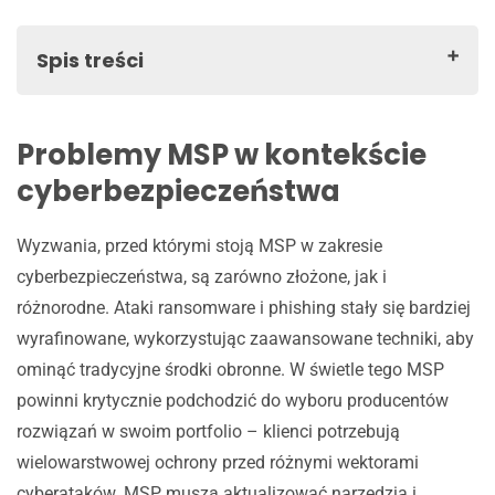
Spis treści
Problemy MSP w kontekście cyberbezpieczeństwa
Szanse dla Managed Services Providers
Problemy MSP w kontekście
Specjalizacja w cyberbezpieczeństwie
cyberbezpieczeństwa
Edukacja klientów
Zagrożenia i wyzwania
Wyzwania, przed którymi stoją MSP w zakresie
Zależność od technologii
cyberbezpieczeństwa, są zarówno złożone, jak i
Zgodność z przepisami i regulacjami
różnorodne. Ataki ransomware i phishing stały się bardziej
Xopero ONE MSP Backup jako odpowiedź na potrzeby
wyrafinowane, wykorzystując zaawansowane techniki, aby
MSP
ominąć tradycyjne środki obronne. W świetle tego MSP
Polski producent i polski support
powinni krytycznie podchodzić do wyboru producentów
Model Pay-as-you-go: elastyczność i skalowalność
rozwiązań w swoim portfolio – klienci potrzebują
Brak umów: minimalizacja ryzyka
wielowarstwowej ochrony przed różnymi wektorami
Elastyczność w sprzedaży licencji
cyberataków.
MSP muszą aktualizować narzędzia i