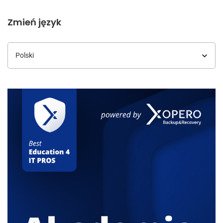
Zmień język
Zmień
język