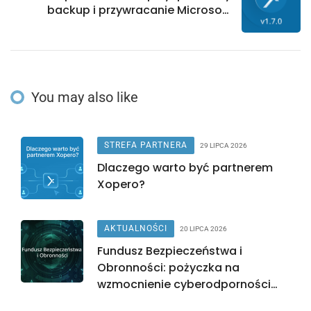
backup i przywracanie Microsoft
Hyper-V!
You may also like
STREFA PARTNERA
29 LIPCA 2026
Dlaczego warto być partnerem
Xopero?
AKTUALNOŚCI
20 LIPCA 2026
Fundusz Bezpieczeństwa i
Obronności: pożyczka na
wzmocnienie cyberodporności
sektora komunalnego