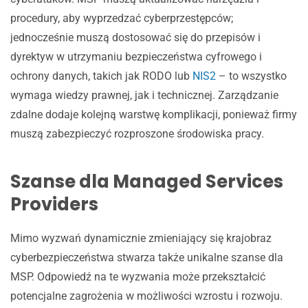
Własna polityka cenowa i marże
procedury, aby wyprzedzać cyberprzestępców;
14-dniowe konta testowe dla klientów
jednocześnie muszą dostosować się do przepisów i
Platforma zarządzania sprzedażą i backupem
dyrektyw w utrzymaniu bezpieczeństwa cyfrowego i
Nieograniczona liczba magazynów danych
ochrony danych, takich jak RODO lub
NIS2
– to wszystko
Przepinanie licencji między klientami
wymaga wiedzy prawnej, jak i technicznej. Zarządzanie
Pokonaj wyzwania i wykorzystaj szanse z pomocą
zdalne dodaje kolejną warstwę komplikacji, ponieważ firmy
Xopero
muszą zabezpieczyć rozproszone środowiska pracy.
Szanse dla Managed Services
Providers
Mimo wyzwań dynamicznie zmieniający się krajobraz
cyberbezpieczeństwa stwarza także unikalne szanse dla
MSP. Odpowiedź na te wyzwania może przekształcić
potencjalne zagrożenia w możliwości wzrostu i rozwoju.